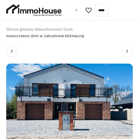
Wycena nieruchomości
Strona główna
›
Nieruchomości
›
Dom
›
nowoczesny dom w zabudowie bliźniaczej
Sprzedaż nieruchomości
Kupno nieruchomości
Wynajem nieruchomości
Zarządzanie najmem
Wycena nieruchomości
Home staging
Inwestycje pod najem (Poznań)
Nieruchomości w Hiszpanii