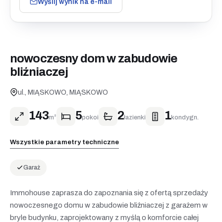
Wyślij wynik na e-mail
nowoczesny dom w zabudowie
bliźniaczej
ul., MIĄSKOWO, MIĄSKOWO
143
5
2
1
m²
pokoi
łazienki
kondygn.
Wszystkie parametry techniczne
Garaż
Immohouse zaprasza do zapoznania się z ofertą sprzedaży
nowoczesnego domu w zabudowie bliźniaczej z garażem w
bryle budynku, zaprojektowany z myślą o komforcie całej