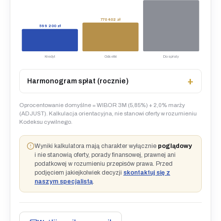
770 402 zł
599 200 zł
Kredyt
Odsetki
Do spłaty
Harmonogram spłat (rocznie)
Oprocentowanie domyślne = WIBOR 3M (5,85%) + 2,0% marży
(ADJUST). Kalkulacja orientacyjna, nie stanowi oferty w rozumieniu
Kodeksu cywilnego.
Wyniki kalkulatora mają charakter wyłącznie
poglądowy
i nie stanowią oferty, porady finansowej, prawnej ani
podatkowej w rozumieniu przepisów prawa. Przed
podjęciem jakiejkolwiek decyzji
skontaktuj się z
naszym specjalistą
.