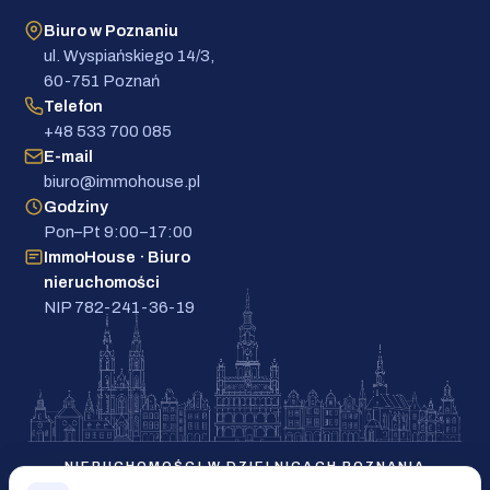
Biuro w Poznaniu
ul. Wyspiańskiego 14/3,
60-751 Poznań
Telefon
+48 533 700 085
E-mail
biuro@immohouse.pl
Godziny
Pon–Pt 9:00–17:00
ImmoHouse · Biuro
nieruchomości
NIP 782-241-36-19
NIERUCHOMOŚCI W DZIELNICACH POZNANIA