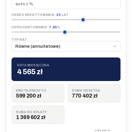
OKRES KREDYTOWANIA:
25
LAT
OPROCENTOWANIE:
7,85
%
TYP RAT
RATA MIESIĘCZNA
4 565 zł
KWOTA KREDYTU
SUMA ODSETEK
599 200 zł
770 402 zł
SUMA DO SPŁATY
1 369 602 zł
1 369 602 zł