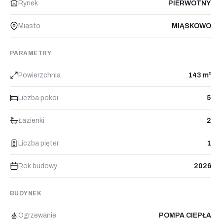
Rynek
PIERWOTNY
Miasto
MIĄSKOWO
PARAMETRY
Powierzchnia
143 m²
Liczba pokoi
5
Łazienki
2
Liczba pięter
1
Rok budowy
2026
BUDYNEK
Ogrzewanie
POMPA CIEPŁA