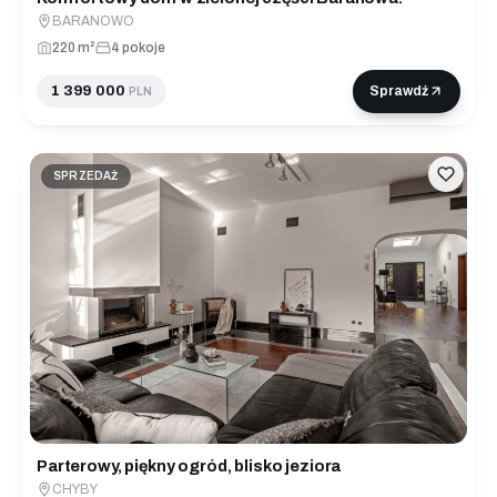
BARANOWO
220 m²
4 pokoje
1 399 000
Sprawdź
PLN
SPRZEDAŻ
Parterowy, piękny ogród, blisko jeziora
CHYBY