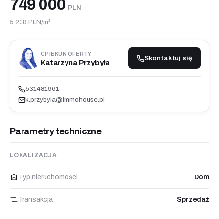
749 000
PLN
5 238 PLN/m²
OPIEKUN OFERTY
Skontaktuj się
Katarzyna Przybyła
531481961
k.przybyla@immohouse.pl
Parametry techniczne
LOKALIZACJA
Typ nieruchomości
Dom
Transakcja
Sprzedaż