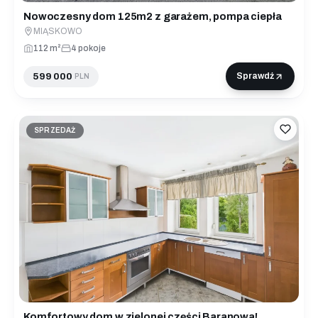
Nowoczesny dom 125m2 z garażem, pompa ciepła
MIĄSKOWO
112 m²
4 pokoje
599 000
Sprawdź
PLN
SPRZEDAŻ
Komfortowy dom w zielonej części Baranowa!