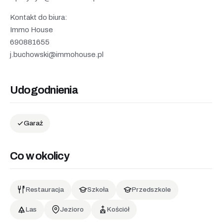
Kontakt do biura:
Immo House
690881655
j.buchowski@immohouse.pl
Udogodnienia
Garaż
Co w okolicy
Restauracja
Szkoła
Przedszkole
Las
Jezioro
Kościół