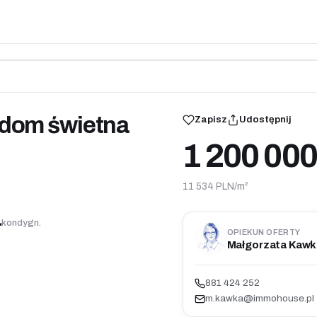
 dom świetna
Zapisz
Udostępnij
1 200 00
11 534 PLN/m²
1
kondygn.
OPIEKUN OFERTY
Małgorzata Kawk
881 424 252
m.kawka@immohouse.pl