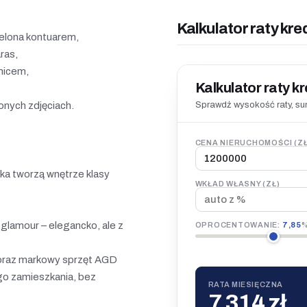
Kalkulator raty kre
ielona kontuarem,
ras,
nicem,
Kalkulator raty k
Sprawdź wysokość raty, sum
onych zdjęciach.
CENA NIERUCHOMOŚCI (ZŁ
yka tworzą wnętrze klasy
WKŁAD WŁASNY (ZŁ)
lamour – elegancko, ale z
OPROCENTOWANIE:
7,85
e oraz markowy sprzęt AGD
go zamieszkania, bez
RATA MIESIĘCZNA
7 314 zł