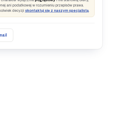
ą charakter wyłącznie
poglądowy
i nie stanowią oferty,
wnej ani podatkowej w rozumieniu przepisów prawa.
kolwiek decyzji
skontaktuj się z naszym specjalistą
.
mail