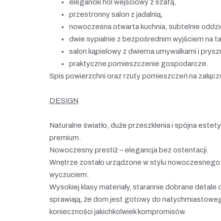
elegancki hol wejściowy z szafą,
przestronny salon z jadalnią,
nowoczesna otwarta kuchnia, subtelnie oddz
dwie sypialnie z bezpośrednim wyjściem na ta
salon kąpielowy z dwiema umywalkami i prysz
praktyczne pomieszczenie gospodarcze.
Spis powierzchni oraz rzuty pomieszczeń na załącz
DESIGN
Naturalne światło, duże przeszklenia i spójna estet
premium.
Nowoczesny prestiż – elegancja bez ostentacji.
Wnętrze zostało urządzone w stylu nowoczesnego g
wyczuciem.
Wysokiej klasy materiały, starannie dobrane detal
sprawiają, że dom jest gotowy do natychmiastowe
konieczności jakichkolwiek kompromisów.