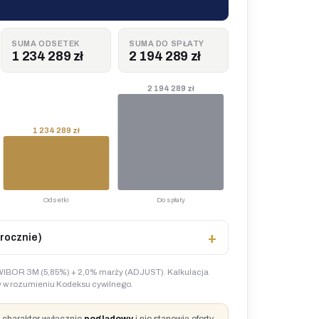
SUMA ODSETEK
SUMA DO SPŁATY
1 234 289 zł
2 194 289 zł
2 194 289 zł
1 234 289 zł
Odsetki
Do spłaty
rocznie)
IBOR 3M (5,85%) + 2,0% marży (ADJUST). Kalkulacja
rty w rozumieniu Kodeksu cywilnego.