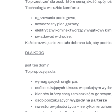
To przestrzeń dla osób, które cenią jakość, spójnoś
Technologia w służbie komfortu:
ogrzewanie podłogowe,
nowoczesny piec gazowy,
elektryczny kominek tworzący wyjątkowy klim
światłowód w drodze.
Każde rozwiązanie zostało dobrane tak, aby podnie
DLA KOGO
jest ten dom?
To propozycja dla:
wymagających singli i par,
osób szukających luksusu w spokojnym wydan
klientów, którzy chcą zamieszkać w gotowy
osób poszukujących
wygody na parterze
inwestorów jakości życia – nie tylko nieruchom