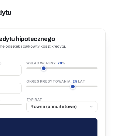
dytu
redytu hipotecznego
ę odsetek i całkowity koszt kredytu.
)
WKŁAD WŁASNY:
20
%
OKRES KREDYTOWANIA:
25
LAT
%
TYP RAT