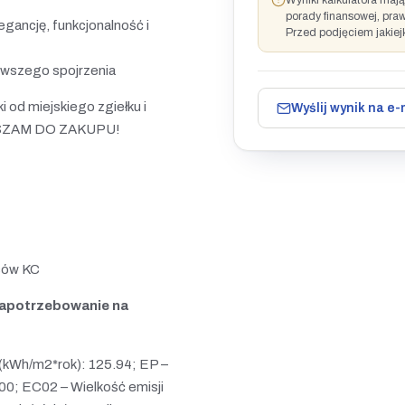
Wyniki kalkulatora maj
porady finansowej, pra
gancję, funkcjonalność i
Przed podjęciem jakiej
rwszego spojrzenia
i od miejskiego zgiełku i
Wyślij wynik na e-
PRASZAM DO ZAKUPU!
isów KC
zapotrzebowanie na
(kWh/m2*rok): 125.94; EP –
00; EC02 – Wielkość emisji