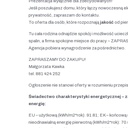
Prezentacja wyłącznie dla zdecydowanych!
Jeśli poszukujesz domu, który łączy nowoczesną ele
prywatność, zapraszam do kontaktu.
To oferta dla osób, które rozpoznają
jakość
od pie
Tu cała rodzina odnajdzie spokój i możliwość ucieczk
spalin, a firma spokojne miejsce do pracy – ZA
Agencja pobiera wynagrodzenie za pośrednictwo.
ZAPRASZAMY DO ZAKUPU!
Małgorzata Kawka
tel. 881 424 252
Ogłoszenie nie stanowi oferty w rozumieniu przep
Świadectwo charakterystyki energetycznej – 
energię:
EU – użytkową (kWh/m2*rok): 91.81; EK – końcową 
nieodnawialną energię pierwotną (kWh/m2*rok): 70.