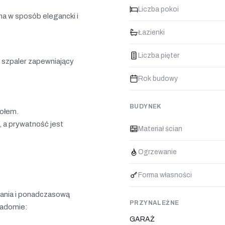
Liczba pokoi
na w sposób elegancki i
Łazienki
Liczba pięter
ny szpaler zapewniający
Rok budowy
BUDYNEK
tołem.
, a prywatność jest
Materiał ścian
Ogrzewanie
Forma własności
ania i ponadczasową
PRZYNALEŻNE
iadomie:
GARAŻ