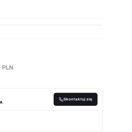
0
PLN
Skontaktuj się
a