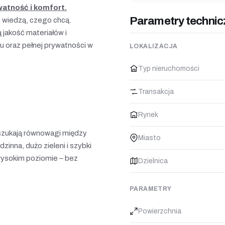
atność i komfort.
Parametry technic
 wiedzą, czego chcą.
 jakość materiałów i
u oraz pełnej prywatności w
LOKALIZACJA
Typ nieruchomości
Transakcja
Rynek
 szukają równowagi między
Miasto
nna, dużo zieleni i szybki
wysokim poziomie – bez
Dzielnica
PARAMETRY
Powierzchnia