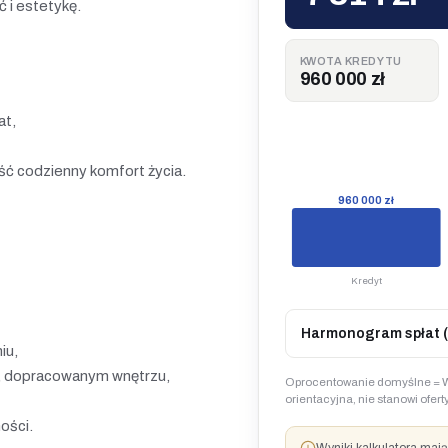
ć i estetykę.
KWOTA KREDYTU
960 000 zł
at,
ść codzienny komfort życia.
960 000 zł
Kredyt
Harmonogram spłat (
iu,
m, dopracowanym wnętrzu,
Oprocentowanie domyślne = W
orientacyjna, nie stanowi ofe
ości.