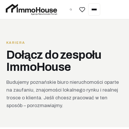
Wycena nieruchomości
Sprzedaż nieruchomości
KARIERA
Kupno nieruchomości
Dołącz do zespołu
Wynajem nieruchomości
ImmoHouse
Zarządzanie najmem
Budujemy poznańskie biuro nieruchomości oparte
Wycena nieruchomości
na zaufaniu, znajomości lokalnego rynku i realnej
trosce o klienta. Jeśli chcesz pracować w ten
Home staging
sposób – porozmawiajmy.
Inwestycje pod najem (Poznań)
Nieruchomości w Hiszpanii