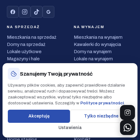
NA SPRZEDAŻ
NA WYNAJEM
Mieszkania na sprzedaż
Mieszkania na wynajem
Domy na sprzedaż
Kawalerki do wynajęcia
Lokale użytkowe
Domy na wynajem
Magazyny i hale
Lokale na wynajem
Grunty i działki
Magazyny do wynajęcia
Mieszkania w Poznaniu
Zarządzanie najmem
Szanujemy Twoją prywatność
Domy w Poznaniu
Używamy plików cookies, aby zapewnić prawidłowe działanie
serwisu, analizować ruch i dopasowywać treści. Możesz
USŁUGI
FIRMA
zaakceptować wszystkie, wybrać tylko niezbędne albo
dostosować ustawienia. Szczegóły w
Polityce prywatności
.
Nasza oferta
O nas
Sprzedaż nieruchomości
Nasz zespół
Akceptuję
Tylko niezbędne
Kupno nieruchomości
Aktualności
Wynajem nieruchomości
Opinie klientów
Ustawienia
Wycena nieruchomości
Kariera
Home staging
Kontakt