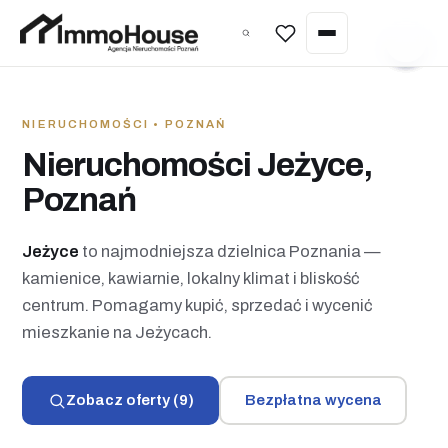
Wycena nieruchomości
NIERUCHOMOŚCI • POZNAŃ
Sprzedaż nieruchomości
Nieruchomości Jeżyce,
Kupno nieruchomości
Poznań
Wynajem nieruchomości
Jeżyce
to najmodniejsza dzielnica Poznania —
Zarządzanie najmem
kamienice, kawiarnie, lokalny klimat i bliskość
Wycena nieruchomości
centrum. Pomagamy kupić, sprzedać i wycenić
mieszkanie na Jeżycach.
Home staging
Inwestycje pod najem (Poznań)
Zobacz oferty (9)
Bezpłatna wycena
Nieruchomości w Hiszpanii