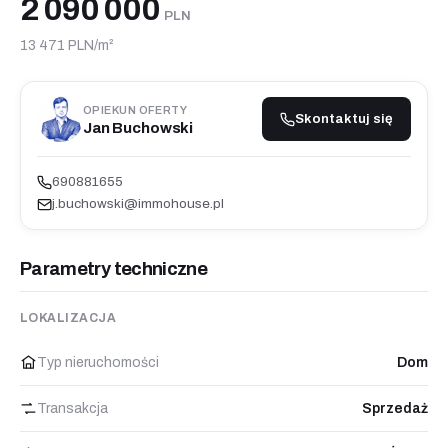
2 090 000
PLN
13 471 PLN/m²
OPIEKUN OFERTY
Skontaktuj się
Jan Buchowski
690881655
j.buchowski@immohouse.pl
Parametry techniczne
LOKALIZACJA
Typ nieruchomości
Dom
Transakcja
Sprzedaż