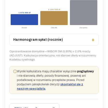
2 149 720 zł
1 672 000 zł
Kredyt
Odsetki
Do spłaty
Harmonogram spłat (rocznie)
Oprocentowanie domyślne = WIBOR 3M (5,85%) + 2,0% marży
(ADJUST). Kalkulacja orientacyjna, nie stanowi oferty w rozumieniu
Kodeksu cywilnego.
Wyniki kalkulatora mają charakter wyłącznie
poglądowy
i nie stanowią oferty, porady finansowej, prawnej ani
podatkowej w rozumieniu przepisów prawa. Przed
podjęciem jakiejkolwiek decyzji
skontaktuj się z
naszym specjalistą
.