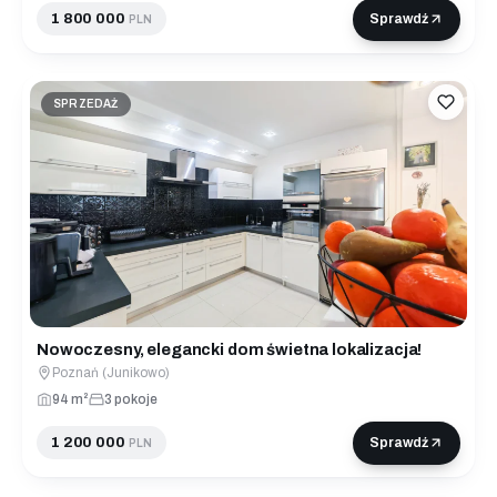
1 800 000
Sprawdź
PLN
SPRZEDAŻ
Nowoczesny, elegancki dom świetna lokalizacja!
Poznań (Junikowo)
94 m²
3 pokoje
1 200 000
Sprawdź
PLN