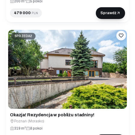
200 m²
5 pokoi
479 000
Sprawdź
PLN
SPRZEDAŻ
Okazja! Rezydencja w pobliżu stadniny!
Poznań (Morasko)
319 m²
8 pokoi