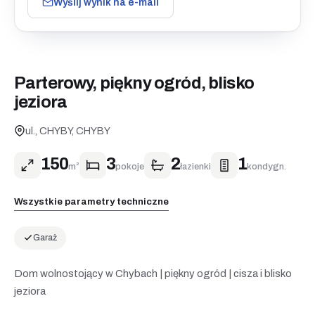
Wyślij wynik na e-mail
Parterowy, piękny ogród, blisko
jeziora
ul., CHYBY, CHYBY
150
3
2
1
m²
pokoje
łazienki
kondygn.
Wszystkie parametry techniczne
Garaż
Dom wolnostojący w Chybach | piękny ogród | cisza i blisko
jeziora