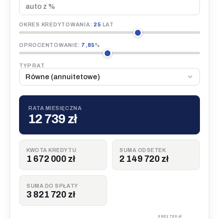
OKRES KREDYTOWANIA:
25
LAT
OPROCENTOWANIE:
7,85
%
TYP RAT
RATA MIESIĘCZNA
12 739 zł
KWOTA KREDYTU
SUMA ODSETEK
1 672 000 zł
2 149 720 zł
SUMA DO SPŁATY
3 821 720 zł
3 821 720 zł