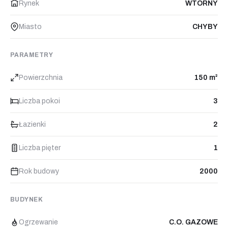
Rynek
WTÓRNY
Miasto
CHYBY
PARAMETRY
Powierzchnia
150 m²
Liczba pokoi
3
Łazienki
2
Liczba pięter
1
Rok budowy
2000
BUDYNEK
Ogrzewanie
C.O. GAZOWE