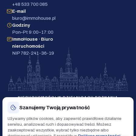
+48 533 700 085
E-mail
biuro@immohouse.pl
Godziny
Pon–Pt 9:00–17:00
ImmoHouse · Biuro
nieruchomości
NIP 782-241-36-19
NIERUCHOMOŚCI W DZIELNICACH POZNANIA
Szanujemy Twoją prywatność
Grunwald
Łazarz
Jeżyce
Wilda
Stare Miasto
Używamy plików cookies, aby zapewnić prawidłowe działanie
Winogrady
Rataje
Naramowice
Górczyn
serwisu, analizować ruch i dopasowywać treści. Możesz
zaakceptować wszystkie, wybrać tylko niezbędne albo
Nowe Miasto
dostosować ustawienia. Szczegóły w
Polityce prywatności
.