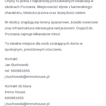
Chyby to jedna z najbardziej poszukiwanych lokalizacji w
okolicach Poznania. Miejscowość słynie z kameralnego
charakteru, bliskości jeziora oraz dużej ilości zieleni.
W okolicy znajdują się tereny spacerowe, ścieżki rowerowe
oraz infrastruktura rekreacyjna nad jeziorem. Dojazd do
Poznania zajmuje kilkanaście minut.
To idealne miejsce dla osób szukających domu w
spokojnym, prestiżowym otoczeniu.
Kontakt:
Jan Buchowski
tel: 690881655
j.buchowski@immohouse.pl
Kontakt do biura:
Immo House
690881655
j.buchowski@immohouse.pl