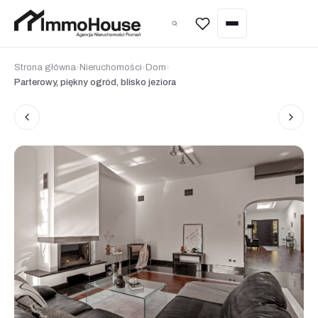
Wycena nieruchomości
Strona główna
›
Nieruchomości
›
Dom
›
Parterowy, piękny ogród, blisko jeziora
Sprzedaż nieruchomości
Kupno nieruchomości
Wynajem nieruchomości
Zarządzanie najmem
Wycena nieruchomości
Home staging
Inwestycje pod najem (Poznań)
Nieruchomości w Hiszpanii