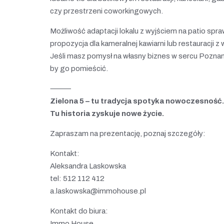
czy przestrzeni coworkingowych.
Możliwość adaptacji lokalu z wyjściem na patio spra
propozycja dla kameralnej kawiarni lub restauracji z
Jeśli masz pomysł na własny biznes w sercu Poznani
by go pomieścić.
⸻
Zielona 5 – tu tradycja spotyka nowoczesność.
Tu historia zyskuje nowe życie.
Zapraszam na prezentację, poznaj szczegóły:
Kontakt:
Aleksandra Laskowska
tel: 512 112 412
a.laskowska@immohouse.pl
Kontakt do biura:
Immo House