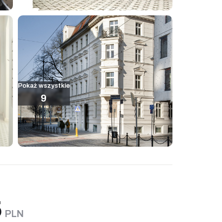
Pokaż wszystkie
9
5
PLN