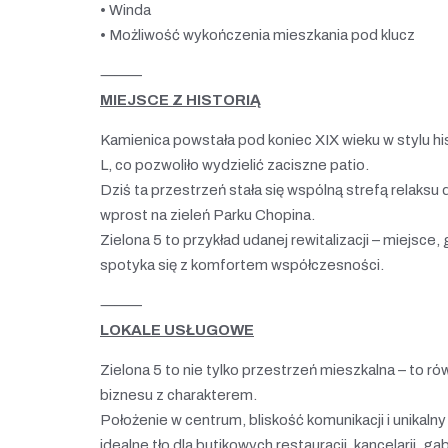
• Winda
• Możliwość wykończenia mieszkania pod klucz
⸻
MIEJSCE Z HISTORIĄ
Kamienica powstała pod koniec XIX wieku w stylu his
L, co pozwoliło wydzielić zaciszne patio.
Dziś ta przestrzeń stała się wspólną strefą relaksu
wprost na zieleń Parku Chopina.
Zielona 5 to przykład udanej rewitalizacji – miejsce,
spotyka się z komfortem współczesności.
⸻
LOKALE USŁUGOWE
Zielona 5 to nie tylko przestrzeń mieszkalna – to ró
biznesu z charakterem.
Położenie w centrum, bliskość komunikacji i unikaln
idealne tło dla butikowych restauracji, kancelarii, g