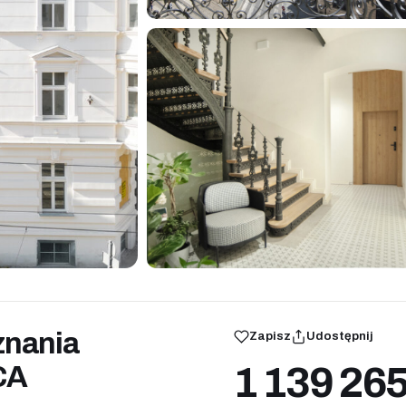
znania
Zapisz
Udostępnij
1 139 26
CA