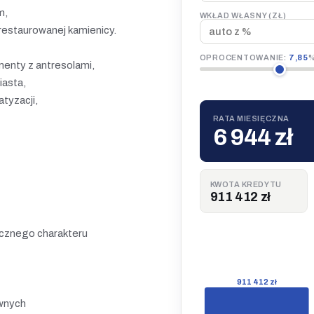
m,
WKŁAD WŁASNY (ZŁ)
restaurowanej kamienicy.
OPROCENTOWANIE:
7,85
menty z antresolami,
iasta,
tyzacji,
RATA MIESIĘCZNA
6 944 zł
KWOTA KREDYTU
911 412 zł
ycznego charakteru
911 412 zł
awnych