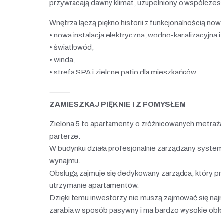
przywracają dawny klimat, uzupełniony o współczes
Wnętrza łączą piękno historii z funkcjonalnością n
• nowa instalacja elektryczna, wodno-kanalizacyjna 
• światłowód,
• winda,
• strefa SPA i zielone patio dla mieszkańców.
⸻
ZAMIESZKAJ PIĘKNIE I Z POMYSŁEM
Zielona 5 to apartamenty o zróżnicowanych metraża
parterze.
W budynku działa profesjonalnie zarządzany syst
wynajmu.
Obsługą zajmuje się dedykowany zarządca, który pr
utrzymanie apartamentów.
Dzięki temu inwestorzy nie muszą zajmować się n
zarabia w sposób pasywny i ma bardzo wysokie obło