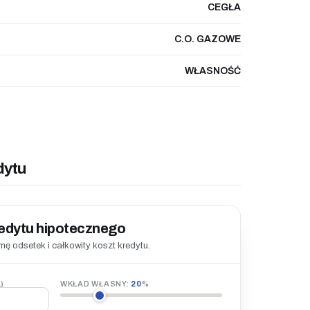
CEGŁA
C.O. GAZOWE
WŁASNOŚĆ
dytu
redytu hipotecznego
ę odsetek i całkowity koszt kredytu.
)
WKŁAD WŁASNY:
20
%