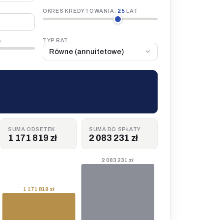
OKRES KREDYTOWANIA:
25
LAT
%
TYP RAT
SUMA ODSETEK
SUMA DO SPŁATY
1 171 819 zł
2 083 231 zł
2 083 231 zł
1 171 819 zł