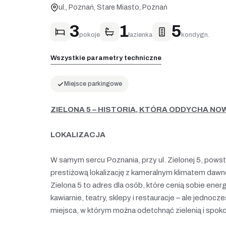
ul., Poznań, Stare Miasto, Poznań
3
1
5
pokoje
łazienka
kondygn.
Wszystkie parametry techniczne
Miejsce parkingowe
ZIELONA 5 – HISTORIA, KTÓRA ODDYCHA N
LOKALIZACJA
W samym sercu Poznania, przy ul. Zielonej 5, powsta
prestiżową lokalizację z kameralnym klimatem dawne
Zielona 5 to adres dla osób, które cenią sobie energ
kawiarnie, teatry, sklepy i restauracje – ale jednoc
miejsca, w którym można odetchnąć zielenią i spok