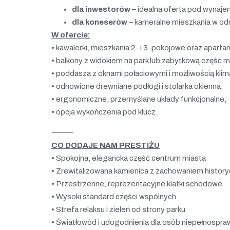
dla inwestorów
– idealna oferta pod wynaje
dla koneserów
– kameralne mieszkania w od
W ofercie:
• kawalerki, mieszkania 2- i 3-pokojowe oraz aparta
• balkony z widokiem na park lub zabytkową część m
• poddasza z oknami połaciowymi i możliwością klima
• odnowione drewniane podłogi i stolarka okienna,
• ergonomiczne, przemyślane układy funkcjonalne,
• opcja wykończenia pod klucz.
⸻
CO DODAJE NAM PRESTIŻU
• Spokojna, elegancka część centrum miasta
• Zrewitalizowana kamienica z zachowaniem histor
• Przestrzenne, reprezentacyjne klatki schodowe
• Wysoki standard części wspólnych
• Strefa relaksu i zieleń od strony parku
• Światłowód i udogodnienia dla osób niepełnospr