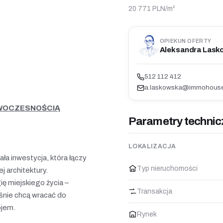
20 771 PLN/m²
OPIEKUN OFERTY
Aleksandra Lask
512 112 412
a.laskowska@immohouse
OWOCZESNOŚCIĄ
Parametry technic
LOKALIZACJA
ła inwestycja, która łączy
Typ nieruchomości
j architektury.
ię miejskiego życia –
Transakcja
ześnie chcą wracać do
ojem.
Rynek