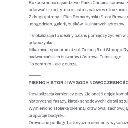
Bezpośrednie sąsiedztwo Parku Chopina sprawia, że
oderwać się od rytmu miasta i znaleźć w otoczeniu 
Z drugiej strony – Plac Bernardyński i Stary Browar 
udogodnień, galerii, butików i kulinarnych adresów.
Ta lokalizacja to idealny balans pomiędzy życiem w
odpoczynku.
Kilka minut spacerem dzieli Zieloną 5 od Starego Ry
nadwarciańskich bulwarów i Ostrowa Tumskiego.
To centrum – ale z duszą.
⸻
PIĘKNO HISTORII I WYGODA NOWOCZESNOŚC
Rewitalizacja kamienicy przy Zielonej 5 objęła ko
historycznej fasady, klatek schodowych i detali sztuk
Wymieniono stolarkę okienną i drzwiową, zachowując
proporcje budynku.
Drewniane podłogi, historyczne elementy wykończen