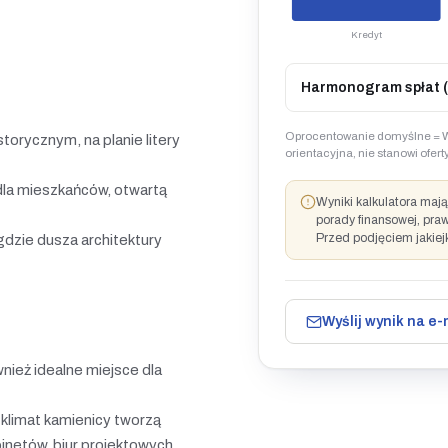
Kredyt
Harmonogram spłat (
Oprocentowanie domyślne = W
torycznym, na planie litery
orientacyjna, nie stanowi ofe
 dla mieszkańców, otwartą
Wyniki kalkulatora maj
porady finansowej, pra
Przed podjęciem jakiej
 gdzie dusza architektury
Wyślij wynik na e-
wnież idealne miejsce dla
y klimat kamienicy tworzą
abinetów, biur projektowych