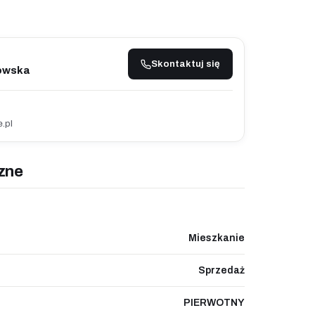
Skontaktuj się
owska
.pl
zne
Mieszkanie
Sprzedaż
PIERWOTNY