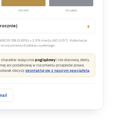
Odsetki
Do spłaty
rocznie)
IBOR 3M (5,85%) + 2,0% marży (ADJUST). Kalkulacja
rty w rozumieniu Kodeksu cywilnego.
ą charakter wyłącznie
poglądowy
i nie stanowią oferty,
wnej ani podatkowej w rozumieniu przepisów prawa.
kolwiek decyzji
skontaktuj się z naszym specjalistą
.
mail