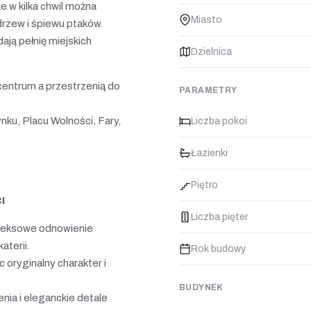
 w kilka chwil można
Miasto
drzew i śpiewu ptaków.
dają pełnię miejskich
Dzielnica
 centrum a przestrzenią do
PARAMETRY
nku, Placu Wolności, Fary,
Liczba pokoi
Łazienki
Piętro
I
Liczba pięter
mpleksowe odnowienie
aterii.
Rok budowy
 oryginalny charakter i
BUDYNEK
ia i eleganckie detale