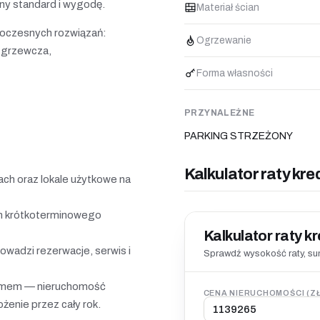
ny standard i wygodę.
Materiał ścian
owoczesnych rozwiązań:
Ogrzewanie
i grzewcza,
Forma własności
PRZYNALEŻNE
PARKING STRZEŻONY
Kalkulator raty kre
ch oraz lokale użytkowe na
em krótkoterminowego
Kalkulator raty k
owadzi rezerwacje, serwis i
Sprawdź wysokość raty, sum
ajmem — nieruchomość
CENA NIERUCHOMOŚCI (ZŁ
żenie przez cały rok.