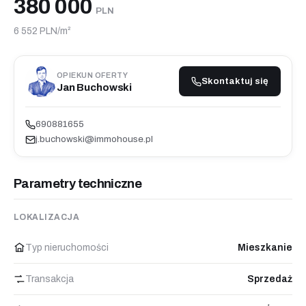
380 000
PLN
6 552 PLN/m²
OPIEKUN OFERTY
Skontaktuj się
Jan Buchowski
690881655
j.buchowski@immohouse.pl
Parametry techniczne
LOKALIZACJA
Typ nieruchomości
Mieszkanie
Transakcja
Sprzedaż