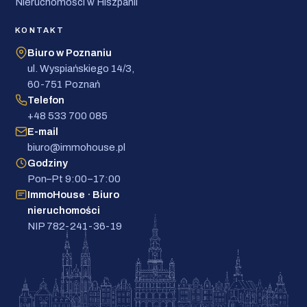
Nieruchomości w Hiszpanii
KONTAKT
Biuro w Poznaniu
ul. Wyspiańskiego 14/3,
60-751 Poznań
Telefon
+48 533 700 085
E-mail
biuro@immohouse.pl
Godziny
Pon–Pt 9:00–17:00
ImmoHouse · Biuro
nieruchomości
NIP 782-241-36-19