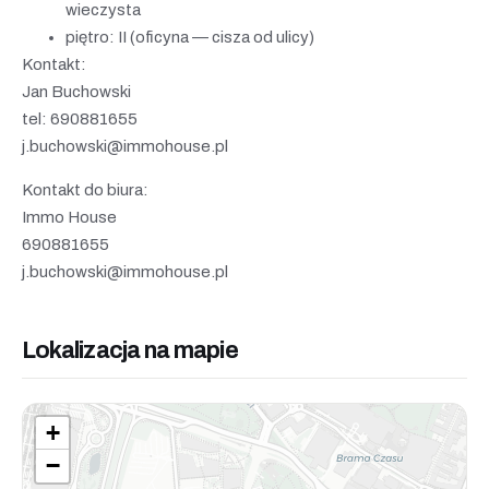
wieczysta
piętro: II (oficyna — cisza od ulicy)
Kontakt:
Jan Buchowski
tel: 690881655
j.buchowski@immohouse.pl
Kontakt do biura:
Immo House
690881655
j.buchowski@immohouse.pl
Lokalizacja na mapie
+
−