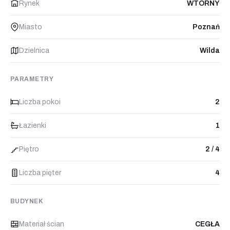
Rynek
WTÓRNY
Miasto
Poznań
Dzielnica
Wilda
PARAMETRY
Liczba pokoi
2
Łazienki
1
Piętro
2 / 4
Liczba pięter
4
BUDYNEK
Materiał ścian
CEGŁA