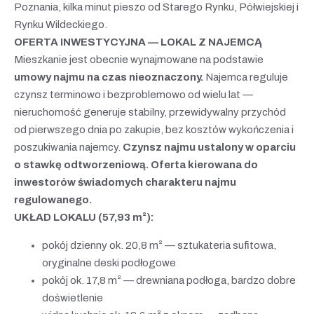
Poznania, kilka minut pieszo od Starego Rynku, Półwiejskiej i
Rynku Wildeckiego.
OFERTA INWESTYCYJNA — LOKAL Z NAJEMCĄ
Mieszkanie jest obecnie wynajmowane na podstawie
umowy najmu na czas nieoznaczony.
Najemca reguluje
czynsz terminowo i bezproblemowo od wielu lat —
nieruchomość generuje stabilny, przewidywalny przychód
od pierwszego dnia po zakupie, bez kosztów wykończenia i
poszukiwania najemcy.
Czynsz najmu ustalony w oparciu
o stawkę odtworzeniową. Oferta kierowana do
inwestorów świadomych charakteru najmu
regulowanego.
UKŁAD LOKALU (57,93 m²):
pokój dzienny ok. 20,8 m² — sztukateria sufitowa,
oryginalne deski podłogowe
pokój ok. 17,8 m² — drewniana podłoga, bardzo dobre
doświetlenie