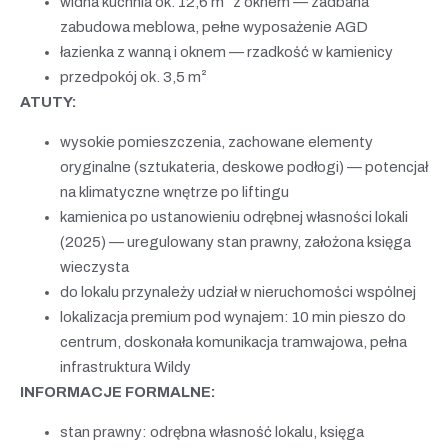
widna kuchnia ok. 12,6 m² z oknem — zadbana
zabudowa meblowa, pełne wyposażenie AGD
łazienka z wanną i oknem — rzadkość w kamienicy
przedpokój ok. 3,5 m²
ATUTY:
wysokie pomieszczenia, zachowane elementy
oryginalne (sztukateria, deskowe podłogi) — potencjał
na klimatyczne wnętrze po liftingu
kamienica po ustanowieniu odrębnej własności lokali
(2025) — uregulowany stan prawny, założona księga
wieczysta
do lokalu przynależy udział w nieruchomości wspólnej
lokalizacja premium pod wynajem: 10 min pieszo do
centrum, doskonała komunikacja tramwajowa, pełna
infrastruktura Wildy
INFORMACJE FORMALNE:
stan prawny: odrębna własność lokalu, księga