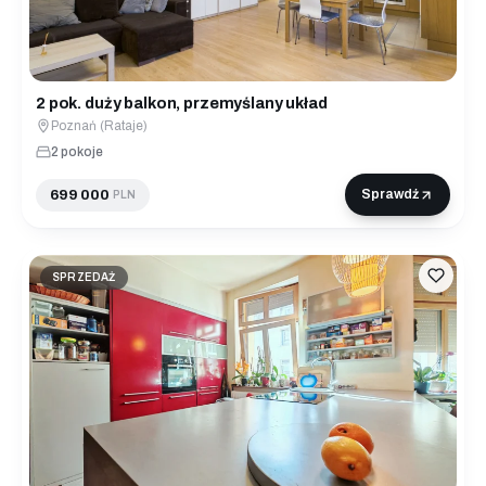
2 pok. duży balkon, przemyślany układ
Poznań (Rataje)
2 pokoje
699 000
Sprawdź
PLN
SPRZEDAŻ