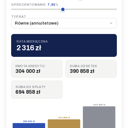
OPROCENTOWANIE:
7,85
%
TYP RAT
RATA MIESIĘCZNA
2 316 zł
KWOTA KREDYTU
SUMA ODSETEK
304 000 zł
390 858 zł
SUMA DO SPŁATY
694 858 zł
694 858 zł
390 858 zł
304 000 zł