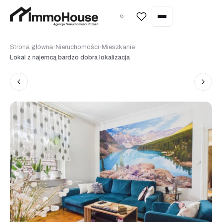
Wycena nieruchomości
Strona główna
›
Nieruchomości
›
Mieszkanie
›
Lokal z najemcą bardzo dobra lokalizacja
Sprzedaż nieruchomości
Kupno nieruchomości
Wynajem nieruchomości
Zarządzanie najmem
Wycena nieruchomości
Home staging
Inwestycje pod najem (Poznań)
Nieruchomości w Hiszpanii