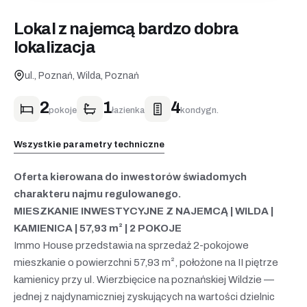
Lokal z najemcą bardzo dobra
lokalizacja
ul., Poznań, Wilda, Poznań
2
1
4
pokoje
łazienka
kondygn.
Wszystkie parametry techniczne
Oferta kierowana do inwestorów świadomych
charakteru najmu regulowanego.
MIESZKANIE INWESTYCYJNE Z NAJEMCĄ | WILDA |
KAMIENICA | 57,93 m² | 2 POKOJE
Immo House przedstawia na sprzedaż 2-pokojowe
mieszkanie o powierzchni 57,93 m², położone na II piętrze
kamienicy przy ul. Wierzbięcice na poznańskiej Wildzie —
jednej z najdynamiczniej zyskujących na wartości dzielnic