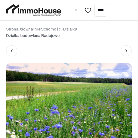
Wycena nieruchomości
Strona główna
›
Nieruchomości
›
Działka
›
Działka budowlana Radojewo
Sprzedaż nieruchomości
Kupno nieruchomości
Wynajem nieruchomości
Zarządzanie najmem
Wycena nieruchomości
Home staging
Inwestycje pod najem (Poznań)
Nieruchomości w Hiszpanii