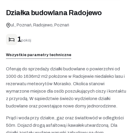
Działka budowlana Radojewo
ul., Poznań, Radojewo, Poznań
1
pokój
Wszystkie parametry techniczne
Oferuję do sprzedaży działki budowlane o powierzchni od
1000 do 1636m2 m2 położone w Radojewie niedaleko lasu i
rezerwatu meteorytów Morasko. Okolica stanowi
wymarzone miejsce dla osób poszukujących ciszy i kontaktu
z przyrodą. W sąsiedztwie świeżo wydzielone działki
budowlane oraz powstające nowe domy jednorodzinne.
Prąd i woda przy działce, gaz oraz światłowód w odległości
50m. Dojazd drogą asfaltową i kawałek utwardzoną. Dla
działki zostały wydane warunki zabudowy na dom