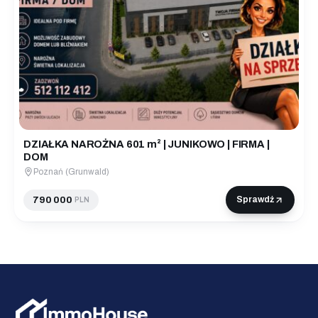
DZIAŁKA NAROŻNA 601 m² | JUNIKOWO | FIRMA |
DOM
Poznań (Grunwald)
790 000
Sprawdź
PLN