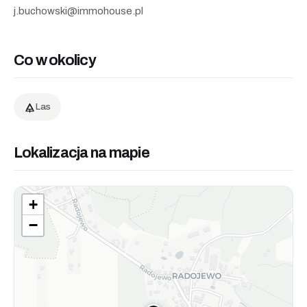
j.buchowski@immohouse.pl
Co w okolicy
Las
Lokalizacja na mapie
+
−