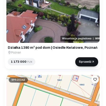
Działka 1380 m² pod dom | Osiedle Kwiatowe, Poznań
Poznań
1 173 000
Sprawdź
PLN
SPRZEDAŻ