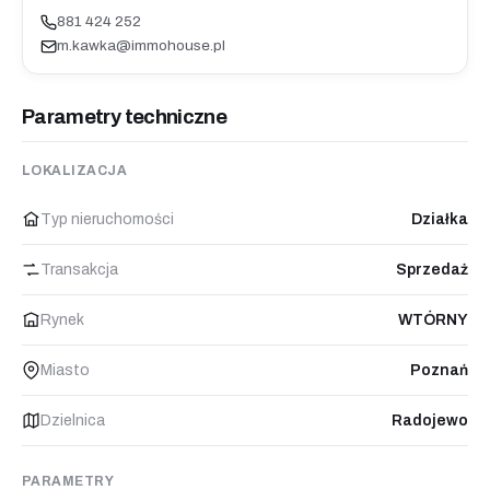
881 424 252
m.kawka@immohouse.pl
Parametry techniczne
LOKALIZACJA
Typ nieruchomości
Działka
Transakcja
Sprzedaż
Rynek
WTÓRNY
Miasto
Poznań
Dzielnica
Radojewo
PARAMETRY