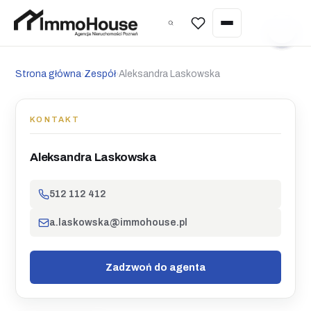
Wycena nieruchomości
Strona główna
Zespół
Aleksandra Laskowska
›
›
Sprzedaż nieruchomości
Kupno nieruchomości
KONTAKT
Wynajem nieruchomości
Aleksandra Laskowska
Zarządzanie najmem
512 112 412
Wycena nieruchomości
a.laskowska@immohouse.pl
Home staging
Inwestycje pod najem (Poznań)
Zadzwoń do agenta
Nieruchomości w Hiszpanii