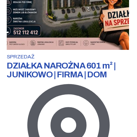
SPRZEDAŻ
DZIAŁKA NAROŻNA 601 m² |
JUNIKOWO | FIRMA | DOM