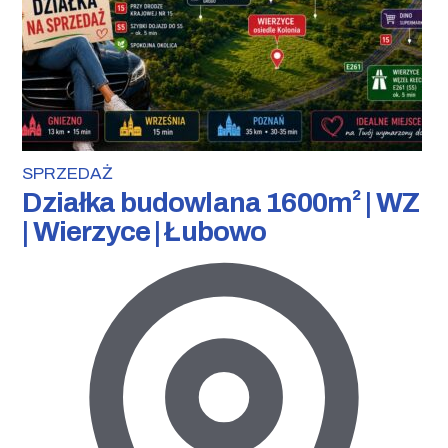
SPRZEDAŻ
Działka budowlana 1600m² | WZ
| Wierzyce | Łubowo