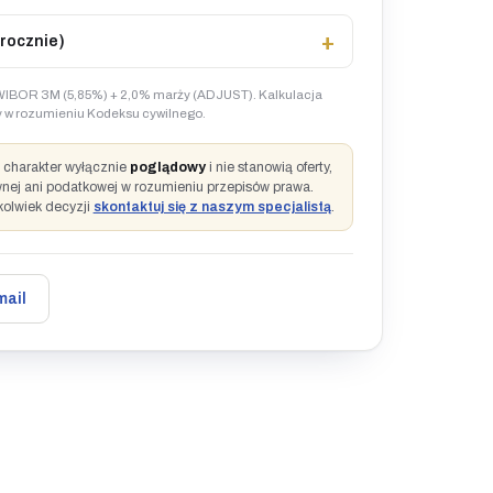
rocznie)
IBOR 3M (5,85%) + 2,0% marży (ADJUST). Kalkulacja
rty w rozumieniu Kodeksu cywilnego.
ą charakter wyłącznie
poglądowy
i nie stanowią oferty,
wnej ani podatkowej w rozumieniu przepisów prawa.
kolwiek decyzji
skontaktuj się z naszym specjalistą
.
mail