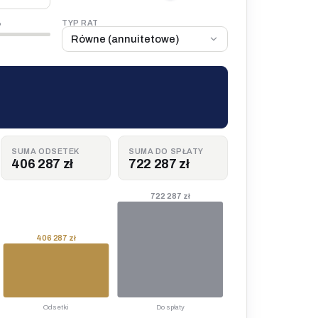
%
TYP RAT
SUMA ODSETEK
SUMA DO SPŁATY
406 287 zł
722 287 zł
722 287 zł
406 287 zł
Odsetki
Do spłaty