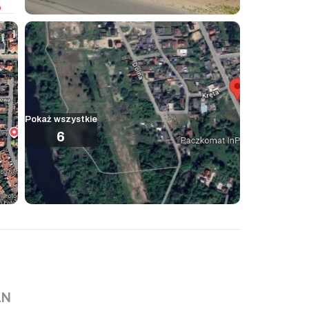
Pokaż wszystkie
6
LN