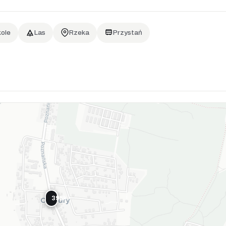
ole
Las
Rzeka
Przystań
395k