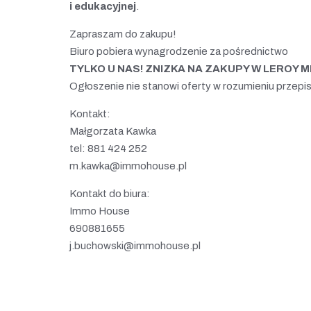
i edukacyjnej
.
Zapraszam do zakupu!
Biuro pobiera wynagrodzenie za pośrednictwo
TYLKO U NAS! ZNIZKA NA ZAKUPY W LEROY MER
Ogłoszenie nie stanowi oferty w rozumieniu przep
Kontakt:
Małgorzata Kawka
tel: 881 424 252
m.kawka@immohouse.pl
Kontakt do biura:
Immo House
690881655
j.buchowski@immohouse.pl