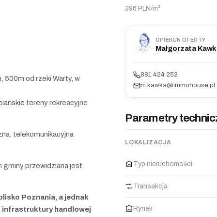
396 PLN/m²
OPIEKUN OFERTY
Małgorzata Kawk
881 424 252
, 500m od rzeki Warty, w
m.kawka@immohouse.pl
rciańskie tereny rekreacyjne
Parametry technic
zna, telekomunikacyjna
LOKALIZACJA
Typ nieruchomości
ym gminy przewidziana jest
Transakcja
lisko Poznania, a jednak
Rynek
o infrastruktury handlowej