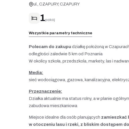
ul., CZAPURY, CZAPURY
1
pokój
Wszystkie parametry techniczne
Polecam do zakupu
działkę położoną w Czapurach
odległości zaledwie 5 km od Poznania
W okolicy szkoła, przedszkola, markety, las i nadwa
Media:
sieć wodociągowa, gazowa, kanalizacyjna, elektryc
Przeznaczenie:
Działka aktualnie ma status rolny, a w planie ogóln
zabudowa mieszkaniowa
Miejsce idealne dla osób planujących
zamieszkać b
w otoczeniu lasu i rzeki, z bliskim dostępem d