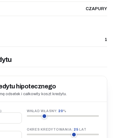
CZAPURY
1
dytu
redytu hipotecznego
ę odsetek i całkowity koszt kredytu.
)
WKŁAD WŁASNY:
20
%
OKRES KREDYTOWANIA:
25
LAT