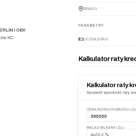
Miasto
PARAMETRY
LIN I OBI!
isów KC
Liczba pokoi
Kalkulator raty kre
Kalkulator raty k
Sprawdź wysokość raty, sum
CENA NIERUCHOMOŚCI (ZŁ
WKŁAD WŁASNY (ZŁ)