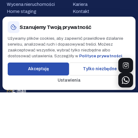
Wycena nieruchomości
Kariera
Home staging
Kontakt
Inwestycje pod najem
(Poznań)
Szanujemy Twoją prywatność
Nieruchomości w Hiszpanii
Używamy plików cookies, aby zapewnić prawidłowe działanie
serwisu, analizować ruch i dopasowywać treści. Możesz
KONTAKT
zaakceptować wszystkie, wybrać tylko niezbędne albo
Biuro w Poznaniu
dostosować ustawienia. Szczegóły w
Polityce prywatności
.
ul. Wyspiańskiego 14/3,
Akceptuję
Tylko niezbędne
60-751 Poznań
Telefon
Ustawienia
+48 533 700 085
E-mail
biuro@immohouse.pl
Godziny
Pon–Pt 9:00–17:00
ImmoHouse · Biuro
nieruchomości
NIP 782-241-36-19