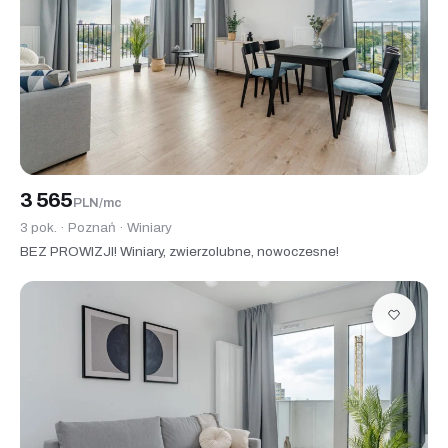
3 565
PLN/mc
3 pok. · Poznań · Winiary
BEZ PROWIZJI! Winiary, zwierzolubne, nowoczesne!