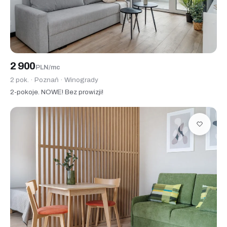
2 900
PLN/mc
2 pok. · Poznań · Winogrady
2-pokoje. NOWE! Bez prowizji!