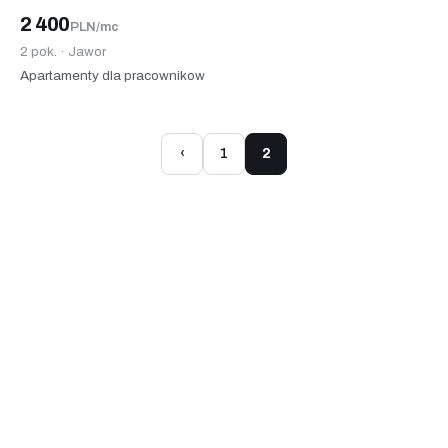
2 400
PLN/mc
2 pok. · Jawor
Apartamenty dla pracownikow
‹
1
2