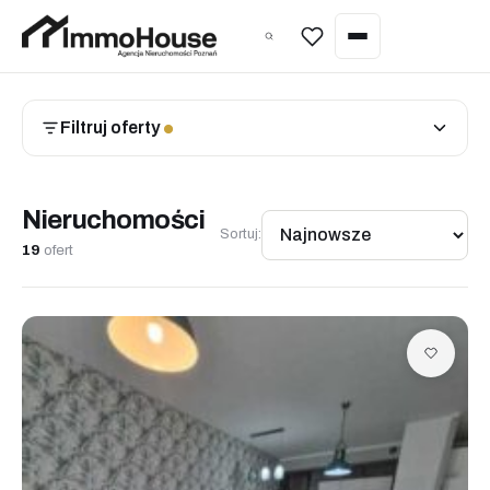
Wycena nieruchomości
Filtruj oferty
●
Sprzedaż nieruchomości
Kupno nieruchomości
Nieruchomości
Wynajem nieruchomości
Sortuj:
19
ofert
Zarządzanie najmem
Wycena nieruchomości
Home staging
Inwestycje pod najem (Poznań)
Nieruchomości w Hiszpanii